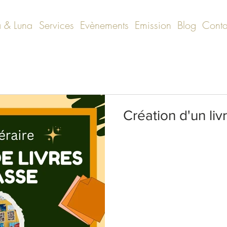
 & Luna
Services
Evènements
Emission
Blog
Conta
Création d'un liv