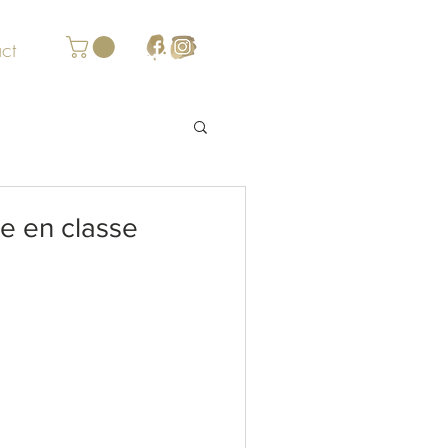
ct
re en classe