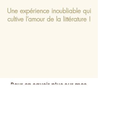
Une expérience inoubliable qui
cultive l’amour de la littérature !
Pour en savoir plus sur mes
ateliers et spectacles,
merci de me contacter :
Prénom
Nom de famille