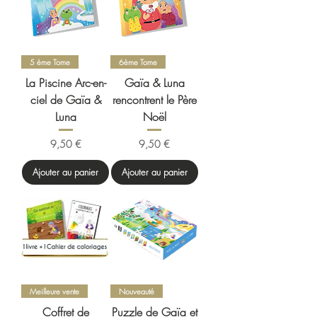
5 ème Tome
6ème Tome
La Piscine Arc-en-
Gaïa & Luna
ciel de Gaïa &
rencontrent le Père
Luna
Noël
Prix
Prix
9,50 €
9,50 €
Ajouter au panier
Ajouter au panier
Meilleure vente
Nouveauté
Coffret de
Puzzle de Gaïa et