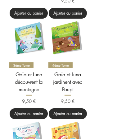
Prix
9,50 €
Ajouter au panier
Ajouter au panier
3ème Tome
4ème Tome
Gaïa et Luna
Gaïa et Luna
découvrent la
jardinent avec
montagne
Poupi
Prix
Prix
9,50 €
9,50 €
Ajouter au panier
Ajouter au panier