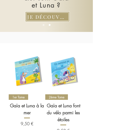
et Luna ?
JE DÉCOUVRE
1er Tome
2ème Tome
Gaïa et Luna à la
Gaïa et Luna font
mer
du vélo parmi les
étoiles
Prix
9,50 €