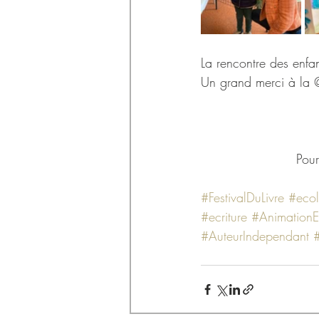
La rencontre des enfan
Un grand merci à la @l
Pour
#FestivalDuLivre
#eco
#ecriture
#AnimationE
#AuteurIndependant
#