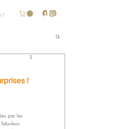
ct
prises !
ées par les 
 fabuleux 