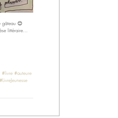
le gâteau 😊
èse littéraire…
a
#livre
#auteure
#LivreJeunesse