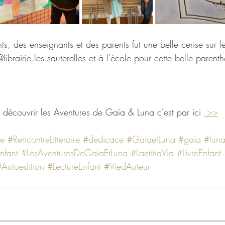
ts, des enseignants et des parents fut une belle cerise sur 
ibrairie.les.sauterelles et à l’école pour cette belle parenth
 découvrir les Aventures de Gaïa & Luna c'est par ici 
 >>
le
#RencontreLitteraire
#dedicace
#GaiaetLuna
#gaïa
#lun
nfant
#LesAventuresDeGaiaEtLuna
#LaetitiaVia
#LivreEnfant
Autoedition
#LectureEnfant
#ViedAuteur